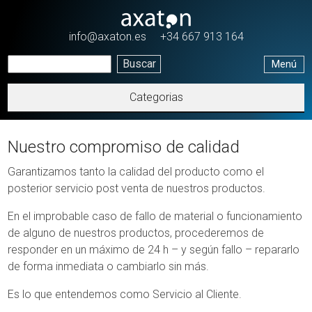
Pasar al contenido principal
info@axaton.es
+34 667 913 164
Menú
Categorias
Nuestro compromiso de calidad
Garantizamos tanto la calidad del producto como el
posterior servicio post venta de nuestros productos.
En el improbable caso de fallo de material o funcionamiento
de alguno de nuestros productos, procederemos de
responder en un máximo de 24 h – y según fallo – repararlo
de forma inmediata o cambiarlo sin más.
Es lo que entendemos como Servicio al Cliente.