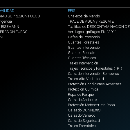
VILIDAD
EPIS
RIAS SUPRESION FUEGO
Chalecos de Mando
rgencia
TRAJE DE AGUA y RESCATE
s EISEMANN
Toallitas de DESCONTAMINACION D
PRESION FUEGO
Verdugos ignífugos EN 13911
ONE
Gafas de Protección
Guantes Forestales
Guantes Intervención
Guantes Rescate
Guantes Técnicos
Trajes Intervención
Trajes Técnicos y Forestales (TRT)
Calzado Intervención Bomberos
Trajes Alta Visibilidad
Protección Condiciones Adversas
Protección Química
Ropa de Parque
Calzado Anticorte
Protección Motoserrista Ropa
Calzado CONNEXIS
Calzado Variado
Calzado Seguridad
Trajes Forestales