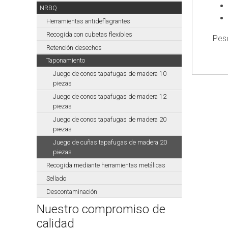
MAST
NRBQ
Bombas
Herramientas antideflagrantes
de
Recogida con cubetas flexibles
Pes
Achique
Retención desechos
T
Taponamiento
MAST
Juego de conos tapafugas de madera 10
Bombas
piezas
Achique
Juego de conos tapafugas de madera 12
Para
piezas
Bomberos
TP
Juego de conos tapafugas de madera 20
piezas
MAST
Juego de cuñas tapafugas de madera 20
Bombas
piezas
trasvase
Recogida mediante herramientas metálicas
MAST
Sellado
Bombas
Descontaminación
HAZMAT
Nuestro compromiso de
MAST
calidad
Accesorios