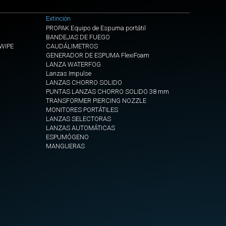
EDITION
Extinción
VENTILADOR
PROPAK Equipo de Espuma portátil
TERMICO
BANDEJAS DE FUEGO
EWIPE
CAUDÁLIMETROS
HP
GENERADOR DE ESPUMA FlexiFoam
21
LANZA WATERFOG
-
Lanzas Impulse
H3
LANZAS CHORRO SOLIDO
BLACK
PUNTAS LANZAS CHORRO SOLIDO 38 mm
EDITION
TRANSFORMER PIERCING NOZZLE
MONITORES PORTÁTILES
CON
LANZAS SELECTORAS
LED
LANZAS AUTOMÁTICAS
ESPUMÓGENO
VENTILADOR
MANGUERAS
TERMICO
HP
21
-
H3
BLACK
EDITION