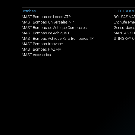
Menú categorias
Bombas
ELECTROMO
MAST Bombas de Lodos ATP
BOLSAS VA
MAST Bombas Universales NP
Enchufe eme
MAST Bombas de Achique Compactos
Generadore
MAST Bombas de Achique T
MANTAS SU
MAST Bombas Achique Para Bomberos TP
STINGRAY 
MAST Bombas trasvase
MAST Bombas HAZMAT
MAST Accesorios