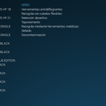
CORTINA
NRBQ
HUMO
E HP 18
Herramientas antideflagrantes
PARA
Recogida con cubetas flexibles
PUERTAS
E HP 21
Retención desechos
Taponamiento
UNION
 SINGLE
Recogida mediante herramientas metálicas
CORTINAS
Sellado
DE
 SINGLE
Descontaminación
HUMO
+ BLACK
VENTILADORES
4 BLACK
TUNELES
Y
UE EDITION
GRANDES
LACK
SUPERFICIES
LACK
Nebulizador
para
LACK
ventiladores
LACK
Mangote
Espiral
diam