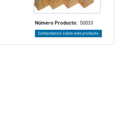
tapedales
Sellado
ELECTRICO
bi
HP
Descontaminación
18
Número Producto
50033
IE
-
TALES
ES1
Contactarnos sobre este producto
FIX
SINGLE
X
SPEED
BLUE
S
EDITION
MPLETOS
VENTILADOR
ELECTRICO
HP
18
-
ES2
SINGLE
SPEED
BLACK
EDITION
VENTILADOR