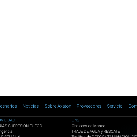
cenarios
Noticias
Sobre Axaton
Proveedores
Servicio
Con
VILIDAD
EPIS
RIAS SUPRESION FUEGO
Chalecos de Mando
rgencia
TRAJE DE AGUA y RESCATE
s EISEMANN
Toallitas de DESCONTAMINACION D