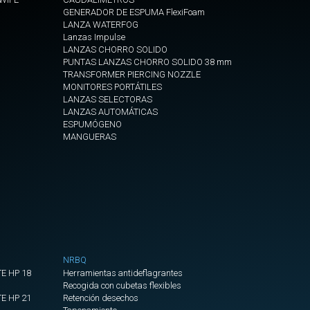
CORTINA
GENERADOR DE ESPUMA FlexiFoam
HUMO
LANZA WATERFOG
PARA
Lanzas Impulse
PUERTAS
LANZAS CHORRO SOLIDO
PUNTAS LANZAS CHORRO SOLIDO 38 mm
UNION
TRANSFORMER PIERCING NOZZLE
MONITORES PORTÁTILES
CORTINAS
LANZAS SELECTORAS
DE
LANZAS AUTOMÁTICAS
HUMO
ESPUMÓGENO
MANGUERAS
VENTILADORES
TUNELES
Y
GRANDES
SUPERFICIES
Nebulizador
para
ventiladores
NRBQ
E HP 18
Herramientas antideflagrantes
Mangote
Recogida con cubetas flexibles
Espiral
E HP 21
Retención desechos
diam