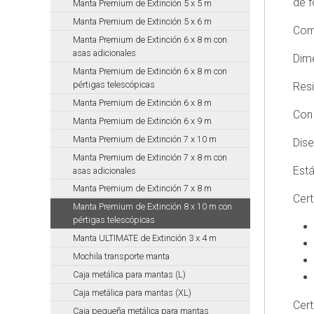
de f
Manta Premium de Extinción 5 x 5 m
MAST
Manta Premium de Extinción 5 x 6 m
Bombas
Comp
de
Manta Premium de Extinción 6 x 8 m con
Achique
asas adicionales
Dim
T
Manta Premium de Extinción 6 x 8 m con
pértigas telescópicas
Resi
MAST
Manta Premium de Extinción 6 x 8 m
Bombas
Con 
Achique
Manta Premium de Extinción 6 x 9 m
Para
Manta Premium de Extinción 7 x 10 m
Dis
Bomberos
Manta Premium de Extinción 7 x 8 m con
TP
Está
asas adicionales
MAST
Manta Premium de Extinción 7 x 8 m
Cert
Bombas
Manta Premium de Extinción 8 x 10 m con
trasvase
pértigas telescópicas
Manta ULTIMATE de Extinción 3 x 4 m
MAST
Mochila transporte manta
Bombas
HAZMAT
Caja metálica para mantas (L)
Caja metálica para mantas (XL)
MAST
Cert
Accesorios
Caja pequeña metálica para mantas