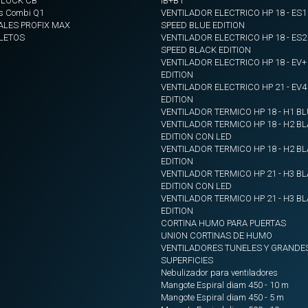
BLOCK CB
IB+B1
s Combi Q1
VENTILADOR ELECTRICO HP 18 - ES1
ALES PROFIX MAX
SPEED BLUE EDITION
LETOS
VENTILADOR ELECTRICO HP 18 - ES2
SPEED BLACK EDITION
VENTILADOR ELECTRICO HP 18 - EV
EDITION
VENTILADOR ELECTRICO HP 21 - EV
EDITION
VENTILADOR TERMICO HP 18 - H1 BL
VENTILADOR TERMICO HP 18 - H2 B
EDITION CON LED
VENTILADOR TERMICO HP 18 - H2 B
EDITION
VENTILADOR TERMICO HP 21 - H3 B
EDITION CON LED
VENTILADOR TERMICO HP 21 - H3 B
EDITION
CORTINA HUMO PARA PUERTAS
UNION CORTINAS DE HUMO
VENTILADORES TUNELES Y GRANDE
SUPERFICIES
Nebulizador para ventiladores
Mangote Espiral diam 450 - 10 m
Mangote Espiral diam 450 - 5 m