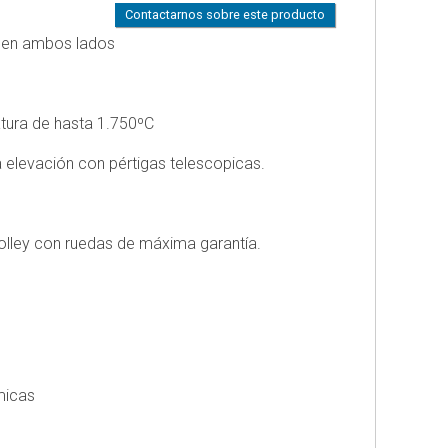
tapedales
Contactarnos sobre este producto
Sellado
ELECTRICO
bi
HP
na en ambos lados
Descontaminación
18
IE
-
TALES
ES1
tura de hasta 1.750ºC
FIX
SINGLE
X
SPEED
 elevación con pértigas telescopicas.
BLUE
S
EDITION
MPLETOS
VENTILADOR
trolley con ruedas de máxima garantía.
ELECTRICO
HP
18
-
ES2
SINGLE
SPEED
BLACK
micas
EDITION
VENTILADOR