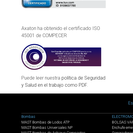
Axaton ha obtenido el certificado ISO
45001 de COMPECER
Puede leer nuestra
política de Seguridad
y Salud en el trabajo como PDF.
Main menu
Es
Menú categorias
Bombas
ELECTROMO
MAST Bombas de Lodos ATP
BOLSAS VA
MAST Bombas Universales NP
Enchufe eme
MAST Bombas de Achique Compactos
Generadore