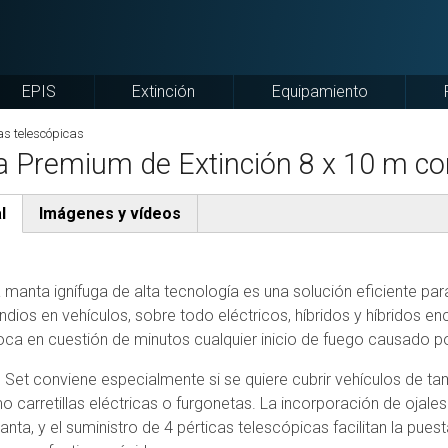
EPIS
Extinción
Equipamiento
Chalecos
PROPAK
Cajas
ACC
navegación
as telescópicas
de
Equipo
y
 Premium de Extinción 8 x 10 m con
COJ
Mando
de
transporte
DE
Espuma
profesional
TRAJE
ELE
portátil
l
Imágenes y vídeos
DE
Cubetas
SER
activa)
AGUA
BANDEJAS
y
NT
y
DE
Balsas
RA
RESCATE
FUEGO
Recogida/Contención
 manta ignífuga de alta tecnología es una solución eficiente pa
-
ndios en vehículos, sobre todo eléctricos, híbridos y híbridos en
Toallitas
CAUDÁLIMETROS
POWERPACK
SER
ca en cuestión de minutos cualquier inicio de fuego causado po
de
INSTAGRID
V
GENERADOR
DESCONTAMINACION
DE
Camillas
SER
 Set conviene especialmente si se quiere cubrir vehículos de ta
DEWIPE
ESPUMA
y
CRI
 carretillas eléctricas o furgonetas. La incorporación de ojale
Verdugos
FlexiFoam
Boards
CB
anta, y el suministro de 4 pérticas telescópicas facilitan la pues
ignífugos