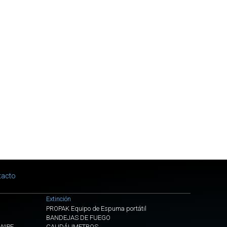
EDITION
VENTILADOR
TERMICO
HP
21
-
H3
BLACK
EDITION
CON
LED
VENTILADOR
TERMICO
HP
21
tacto
-
H3
Extinción
BLACK
PROPAK Equipo de Espuma portátil
EDITION
BANDEJAS DE FUEGO
EWIPE
CAUDÁLIMETROS