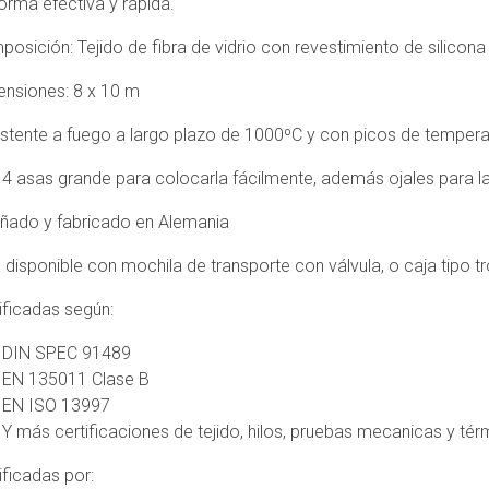
orma efectiva y rápida.
LANZA
Carritos
Cor
EN
WATERFOG
multiuso
Com
13911
osición: Tejido de fibra de vidrio con revestimiento de silico
para
Q1
Lanzas
Gafas
equipos
Impulse
SER
ensiones: 8 x 10 m
de
pesados
PUN
Protección
LANZAS
stente a fuego a largo plazo de 1000ºC y con picos de tempera
Escaleras
PRO
CHORRO
Guantes
y
MA
SOLIDO
4 asas grande para colocarla fácilmente, además ojales para la
Forestales
plataformas
SET
PUNTAS
Guantes
Carretes
CO
eñado y fabricado en Alemania
LANZAS
Intervención
de
CHORRO
cables
 disponible con mochila de transporte con válvula, o caja tipo 
Guantes
SOLIDO
y
Rescate
38
ificadas según:
accesorios
mm
Guantes
Señalización
DIN SPEC 91489
Técnicos
TRANSFORMER
y
EN 135011 Clase B
PIERCING
Balizamiento
Trajes
EN ISO 13997
NOZZLE
Intervención
Herramientas
Y más certificaciones de tejido, hilos, pruebas mecanicas y tér
MONITORES
y
Trajes
PORTÁTILES
ificadas por:
Utiles
Técnicos