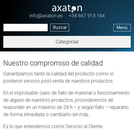
Pasar al contenido principal
info@axaton.es
+34 667 913 164
Menú
Categorias
Nuestro compromiso de calidad
Garantizamos tanto la calidad del producto como el
posterior servicio post venta de nuestros productos.
En el improbable caso de fallo de material o funcionamiento
de alguno de nuestros productos, procederemos de
responder en un máximo de 24 h – y según fallo – repararlo
de forma inmediata o cambiarlo sin más.
Es lo que entendemos como Servicio al Cliente.