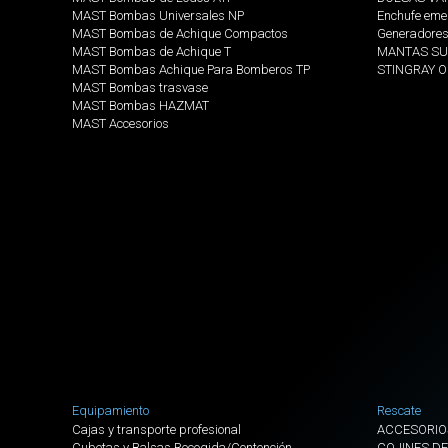
MAST Bombas Universales NP
Enchufe eme
MAST Bombas de Achique Compactos
Generadore
MAST Bombas de Achique T
MANTAS SU
MAST Bombas Achique Para Bomberos TP
STINGRAY 
MAST Bombas trasvase
MAST Bombas HAZMAT
MAST Accesorios
Equipamiento
Rescate
Cajas y transporte profesional
ACCESORIO
Cubetas y Balsas Recogida/Contención
COJINES DE