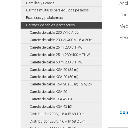
Anc
Camillas y Boards
MAST
Bombas
Carritos multiuso para equipos pesados
Corr
de
Escaleras y plataformas
Achique
Carretes de cables y accesorios
Med
T
Carrete de cable 230 V/16 A 50m
MAST
Peso
Carrete de cable 230 V/ 400 V 16 A 50m
Bombas
Carrete de cable 25 m 230 V THW
Achique
Carrete de cable 25 m 230/400 V THW
Para
Bomberos
Carrete de cable 50 m 230 V THW
TP
Carrete de cable KSA 20 (35 m)
MAST
Carrete de cable KSA 20 (50 m)
Bombas
Carrete de cable KSA 20 (55 m) 12 V/24
trasvase
Carrete de cable KSA 20
MAST
Carrete de cable KSA 42 EX
Bombas
Carrete de cable KSA 42 EX
HAZMAT
Com
Distribuidor 230 V, 16 A IP 68 10 m
MAST
Distribuidor 230 V, 16 A IP 68 2,5 m
Accesorios