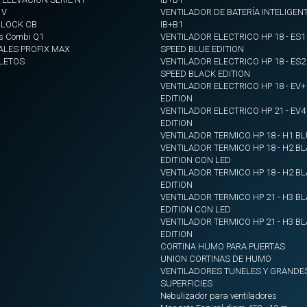
 V
VENTILADOR DE BATERÍA INTELIGENT
BLOCK CB
IB+B1
s Combi Q1
VENTILADOR ELECTRICO HP 18 - ES1
ALES PROFIX MAX
SPEED BLUE EDITION
LETOS
VENTILADOR ELECTRICO HP 18 - ES2
SPEED BLACK EDITION
VENTILADOR ELECTRICO HP 18 - EV
EDITION
VENTILADOR ELECTRICO HP 21 - EV
EDITION
VENTILADOR TERMICO HP 18 - H1 BL
VENTILADOR TERMICO HP 18 - H2 B
EDITION CON LED
VENTILADOR TERMICO HP 18 - H2 B
EDITION
VENTILADOR TERMICO HP 21 - H3 B
EDITION CON LED
VENTILADOR TERMICO HP 21 - H3 B
EDITION
CORTINA HUMO PARA PUERTAS
UNION CORTINAS DE HUMO
VENTILADORES TUNELES Y GRANDE
SUPERFICIES
Nebulizador para ventiladores