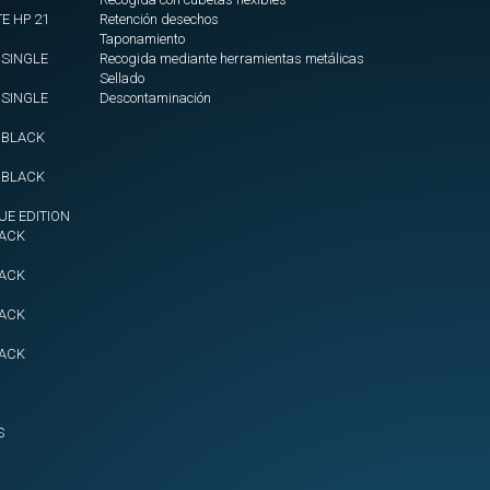
450
E HP 21
Retención desechos
-
Taponamiento
 SINGLE
Recogida mediante herramientas metálicas
10
Sellado
m
 SINGLE
Descontaminación
Mangote
+ BLACK
Espiral
diam
4 BLACK
450
-
UE EDITION
5
LACK
m
LACK
Mangote
LACK
Espiral
diam
LACK
500
-
10
S
m
Mangote