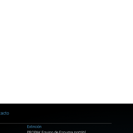
EDITION
VENTILADOR
TERMICO
HP
21
-
H3
BLACK
EDITION
CON
LED
VENTILADOR
TERMICO
HP
21
-
H3
tacto
BLACK
EDITION
Extinción
PROPAK Equipo de Espuma portátil