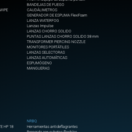
CORTINA
BANDEJAS DE FUEGO
HUMO
EWIPE
CAUDÁLIMETROS
PARA
GENERADOR DE ESPUMA FlexiFoam
LANZA WATERFOG
PUERTAS
Lanzas Impulse
UNION
LANZAS CHORRO SOLIDO
PUNTAS LANZAS CHORRO SOLIDO 38 mm
CORTINAS
TRANSFORMER PIERCING NOZZLE
DE
MONITORES PORTÁTILES
HUMO
LANZAS SELECTORAS
LANZAS AUTOMÁTICAS
VENTILADORES
ESPUMÓGENO
TUNELES
MANGUERAS
Y
GRANDES
SUPERFICIES
Nebulizador
para
ventiladores
Mangote
NRBQ
Espiral
E HP 18
Herramientas antideflagrantes
diam
Recogida con cubetas flexibles