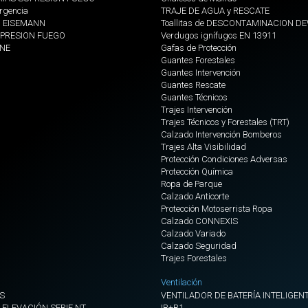
rgencia
TRAJE DE AGUA y RESCATE
s EISEMANN
Toallitas de DESCONTAMINACION D
PRESION FUEGO
Verdugos ignífugos EN 13911
ONE
Gafas de Protección
Guantes Forestales
Guantes Intervención
Guantes Rescate
Guantes Técnicos
Trajes Intervención
Trajes Técnicos y Forestales (TRT)
Calzado Intervención Bomberos
Trajes Alta Visibilidad
Protección Condiciones Adversas
Protección Química
Ropa de Parque
Calzado Anticorte
Protección Motoserrista Ropa
Calzado CONNEXIS
Calzado Variado
Calzado Seguridad
Trajes Forestales
Ventilación
S
VENTILADOR DE BATERÍA INTELIGENT
 ELEVACIÓN SERIE NT
IB+B1