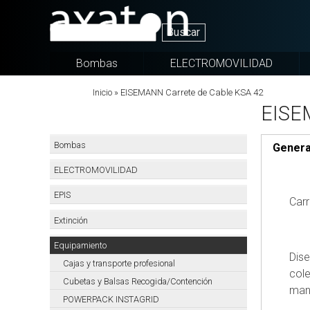
Pasar al contenido principal
Bombas
ELECTROMOVILIDAD
MAST
BOLSAS
Sobrescribir enlaces de ayuda a la 
Inicio
EISEMANN Carrete de Cable KSA 42
Bombas
VARIAS
EISE
de
SUPRESION
Lodos
FUEGO
Menú categorias
ATP
Bombas
Genera
Enchufe
(solapa 
MAST
emergencia
ELECTROMOVILIDAD
Bombas
Generadores
EPIS
Universales
Carr
EISEMANN
NP
Extinción
MANTAS
MAST
SUPRESION
Equipamiento
Bombas
Dise
FUEGO
Cajas y transporte profesional
de
cole
Achique
Cubetas y Balsas Recogida/Contención
STINGRAY
mani
Compactos
ONE
POWERPACK INSTAGRID