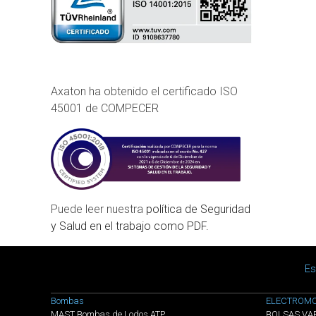
Axaton ha obtenido el certificado ISO
45001 de COMPECER
Puede leer nuestra
política de Seguridad
y Salud en el trabajo como PDF.
Main menu
Es
Menú categorias
Bombas
ELECTROMO
MAST Bombas de Lodos ATP
BOLSAS VA