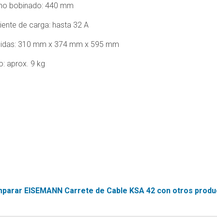
LANZA
Carritos
Cor
ho bobinado: 440 mm
EN
WATERFOG
multiuso
Com
13911
para
Q1
iente de carga: hasta 32 A
Lanzas
Gafas
equipos
Impulse
SER
de
pesados
idas: 310 mm x 374 mm x 595 mm
PUN
Protección
LANZAS
Escaleras
PRO
: aprox. 9 kg
CHORRO
Guantes
y
MA
SOLIDO
Forestales
plataformas
SET
PUNTAS
Guantes
Carretes
CO
LANZAS
Intervención
de
CHORRO
cables
Guantes
SOLIDO
y
Rescate
38
accesorios
mm
Guantes
Señalización
Técnicos
TRANSFORMER
y
PIERCING
Balizamiento
Trajes
NOZZLE
Intervención
parar EISEMANN Carrete de Cable KSA 42 con otros produc
Herramientas
MONITORES
y
Trajes
PORTÁTILES
Utiles
Técnicos