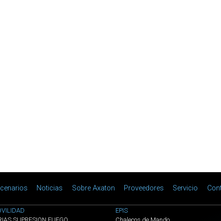
cenarios
Noticias
Sobre Axaton
Proveedores
Servicio
Con
VILIDAD
EPIS
RIAS SUPRESION FUEGO
Chalecos de Mando