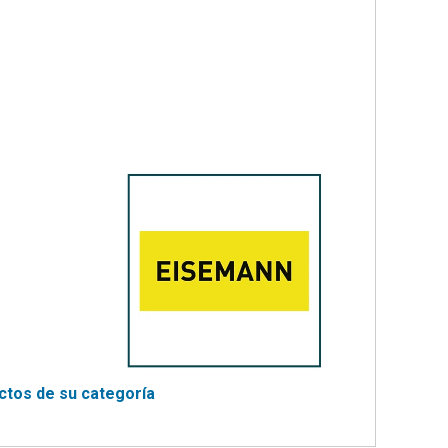
tapedales
Sellado
ELECTRICO
bi
HP
Descontaminación
18
IE
-
TALES
ES1
FIX
SINGLE
X
SPEED
BLUE
S
EDITION
MPLETOS
VENTILADOR
ELECTRICO
HP
18
-
ES2
SINGLE
SPEED
BLACK
tos de su categoría
EDITION
VENTILADOR