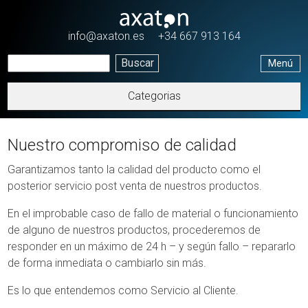
Pasar al contenido principal
info@axaton.es
+34 667 913 164
Menú
Categorias
Nuestro compromiso de calidad
Garantizamos tanto la calidad del producto como el
posterior servicio post venta de nuestros productos.
En el improbable caso de fallo de material o funcionamiento
de alguno de nuestros productos, procederemos de
responder en un máximo de 24 h – y según fallo – repararlo
de forma inmediata o cambiarlo sin más.
Es lo que entendemos como Servicio al Cliente.