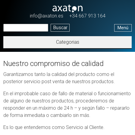
Pasar al contenido principal
info@axaton.es
+34 667 913 164
Menú
Categorias
Nuestro compromiso de calidad
Garantizamos tanto la calidad del producto como el
posterior servicio post venta de nuestros productos.
En el improbable caso de fallo de material o funcionamiento
de alguno de nuestros productos, procederemos de
responder en un máximo de 24 h – y según fallo – repararlo
de forma inmediata o cambiarlo sin más.
Es lo que entendemos como Servicio al Cliente.