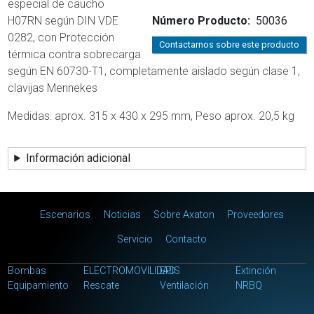
especial de caucho
H07RN según DIN VDE
Número Producto
50036
0282, con Protección
Contactarnos sobre este producto
térmica contra sobrecarga
según EN 60730-T1, completamente aislado según clase 1,
clavijas Mennekes
Medidas: aprox. 315 x 430 x 295 mm, Peso aprox. 20,5 kg
Información adicional
Main menu
Escenarios
Noticias
Sobre Axaton
Proveedores
Servicio
Contacto
Menú categorias
Bombas
ELECTROMOVILIDAD
EPIS
Extinción
Equipamiento
Rescate
Ventilación
NRBQ