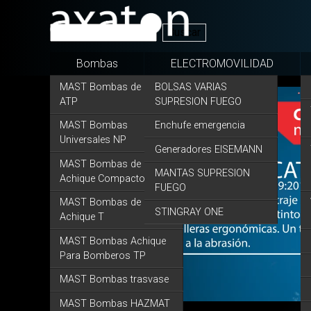
Pasar al contenido principal
Bombas
ELECTROMOVILIDAD
MAST Bombas de Lodos
BOLSAS VARIAS
ATP
SUPRESION FUEGO
MAST Bombas
Enchufe emergencia
Universales NP
Generadores EISEMANN
MAST Bombas de
MANTAS SUPRESION
Achique Compactos
FUEGO
MAST Bombas de
STINGRAY ONE
Achique T
MAST Bombas Achique
Para Bomberos TP
MAST Bombas trasvase
MAST Bombas HAZMAT