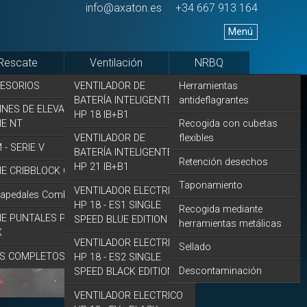
info@axaton.es
+34 667 913 164
Menú
Rescate
Ventilación
NRBQ
ESORIOS
VENTILADOR DE
Herramientas
BATERÍA INTELIGENTE
antideflagrantes
INES DE ELEVACIÓN
HP 18 IB+B1
IE NT
Recogida con cubetas
VENTILADOR DE
flexibles
 - SERIE V
BATERÍA INTELIGENTE
Retención desechos
HP 21 IB+B1
IE CRIBBLOCK CB
Taponamiento
VENTILADOR ELECTRICO
tapedales Combi Q1
HP 18 - ES1 SINGLE
Recogida mediante
IE PUNTALES PROFIX
SPEED BLUE EDITION
herramientas metálicas
X
VENTILADOR ELECTRICO
Sellado
S COMPLETOS
HP 18 - ES2 SINGLE
Descontaminación
SPEED BLACK EDITION
VENTILADOR ELECTRICO