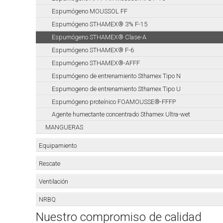
Espumógeno MOUSSOL FF
Espumógeno STHAMEX® 3% F-15
Espumógeno STHAMEX® Clase-A
Espumógeno STHAMEX® F-6
Espumógeno STHAMEX®-AFFF
Espumógeno de entrenamiento Sthamex Tipo N
Espumogeno de entrenamiento Sthamex Tipo U
Espumógeno proteínico FOAMOUSSE®-FFFP
Agente humectante concentrado Sthamex Ultra-wet
MANGUERAS
Equipamiento
Rescate
Ventilación
NRBQ
Nuestro compromiso de calidad