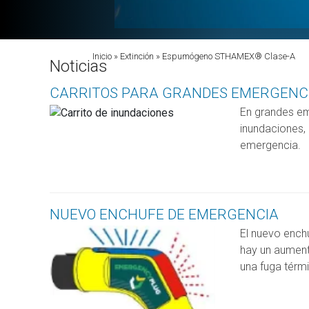
Sobrescribir enlaces de ayuda a la 
Inicio
Extinción
Espumógeno STHAMEX® Clase-A
Noticias
CARRITOS PARA GRANDES EMERGENC
En grandes em
inundaciones, 
emergencia.
NUEVO ENCHUFE DE EMERGENCIA
El nuevo enchu
hay un aument
una fuga térm