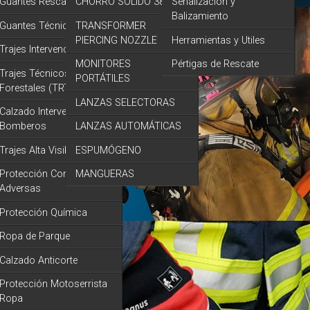
Guantes Rescate
CHORRO SOLIDO 38 mm
Señalización y
Balizamiento
Guantes Técnicos
TRANSFORMER
PIERCING NOZZLE
Herramientas y Utiles
Trajes Intervención
MONITORES
Pértigas de Rescate
Trajes Técnicos y
PORTÁTILES
Forestales (TRT)
LANZAS SELECTORAS
Calzado Intervención
Bomberos
LANZAS AUTOMÁTICAS
Trajes Alta Visibilidad
ESPUMÓGENO
Protección Condiciones
MANGUERAS
Adversas
Protección Química
Ropa de Parque
Calzado Anticorte
Protección Motoserrista
Ropa