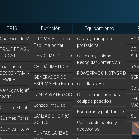
EPIS
Extinción
Equipamiento
Chalecos de Mando
PROPAK Equipo de
Cajas y transporte
ACC
Espuma portátil
profesional
TRAJE DE AGUA y
COJ
RESCATE
BANDEJAS DE FUEGO
Cubetas y Balsas
SER
Recogida/Contención
Toallitas de
CAUDÁLIMETROS
RAM
DESCONTAMINACION
POWERPACK INSTAGRID
GENERADOR DE
SER
DEWIPE
ESPUMA FlexiFoam
Camillas y Boards
Cor
Verdugos ignífugos EN
LANZA WATERFOG
Carritos multiuso para
13911
SER
equipos pesados
Lanzas Impulse
MA
Gafas de Protección
Escaleras y plataformas
LANZAS CHORRO
SET
Guantes Forestales
SOLIDO
Carretes de cables y
Guantes Intervención
accesorios
PUNTAS LANZAS