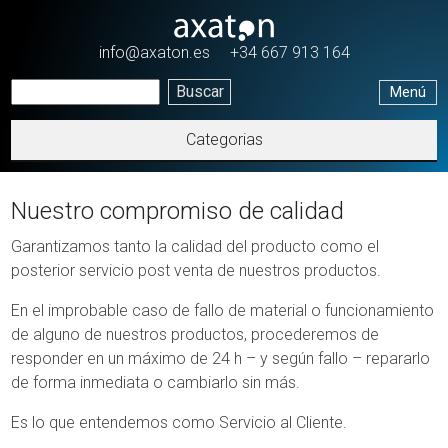
Pasar al contenido principal
info@axaton.es
+34 667 913 164
Menú
Categorias
Nuestro compromiso de calidad
Garantizamos tanto la calidad del producto como el
posterior servicio post venta de nuestros productos.
En el improbable caso de fallo de material o funcionamiento
de alguno de nuestros productos, procederemos de
responder en un máximo de 24 h – y según fallo – repararlo
de forma inmediata o cambiarlo sin más.
Es lo que entendemos como Servicio al Cliente.